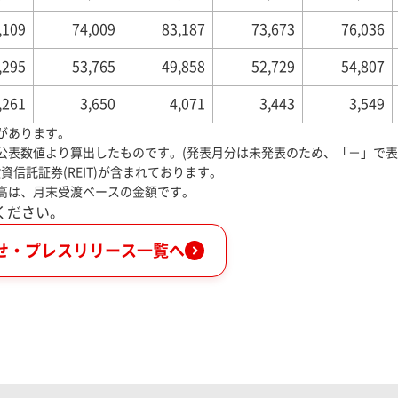
,109
74,009
83,187
73,673
76,036
,295
53,765
49,858
52,729
54,807
,261
3,650
4,071
3,443
3,549
があります。
公表数値より算出したものです。(発表月分は未発表のため、「－」で表
資信託証券(REIT)が含まれております。
高は、月末受渡ベースの金額です。
ください。
せ・プレスリリース一覧へ