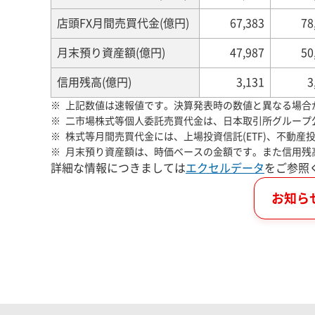
店頭FX月間売買代金(億円)
67,383
78
月末預り資産額(億円)
47,987
50
信用残高(億円)
3,131
3
上記数値は速報値です。決算発表時の数値と異なる場合
二市場株式等個人委託売買代金は、日本取引所グループ
株式等月間売買代金には、上場投資信託(ETF)、不動産投
月末預り資産額は、時価ベースの金額です。また信用残
詳細な情報につきましては
エクセルデータ
をご参照
お知ら