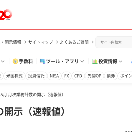
業・開示情報
サイトマップ
よくあるご質問
手数料
ツール・アプリ
投資情報
株
米国株式
投資信託
NISA
FX
CFD
先物OP
債券
ポイ
6年5月 月次業務計数の開示（速報値）
数の開示（速報値）