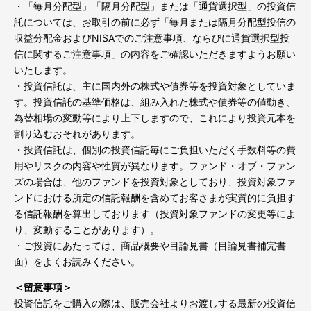
・「毎月分配型」「隔月分配型」または「通貨選択型」の投資信
託については、お取引の前に必ず「毎月または隔月分配型投信の
収益分配金およびNISAでのご注意事項、ならびに通貨選択型投
信に関するご注意事項」の内容をご確認いただきますようお願い
いたします。
・投資信託は、主に国内外の株式や債券等を投資対象としていま
す。投資信託の基準価格は、組み入れた株式や債券等の値動き、
為替相場の変動等により上下しますので、これにより投資元本を
割り込むおそれがあります。
・投資信託は、個別の投資信託毎にご負担いただく手数料等の費
用やリスクの内容や性質が異なります。ファンド・オブ・ファン
ズの場合は、他のファンドを投資対象としており、投資対象ファ
ンドにおける所定の信託報酬を含めてお客さまが実質的に負担す
る信託報酬を算出しております（投資対象ファンドの変更等によ
り、変動することがあります）。
・ご投資にあたっては、商品概要や目論見書（目論見書補完書
面）をよくお読みください。
＜留意事項＞
投資信託をご購入の際は、販売会社よりお渡しする最新の投資信