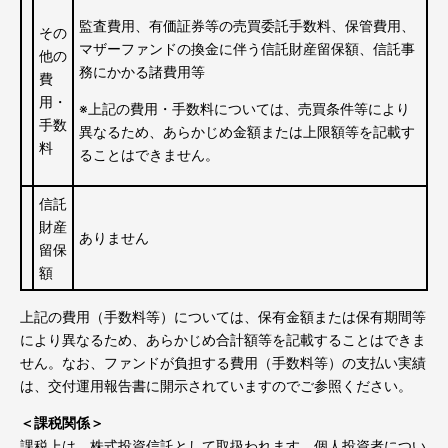
監査費用、有価証券等の売買委託手数料、保管費用、
その
マザーファンドの換金に伴う信託財産留保額、信託事
他の
務にかかる諸費用等
費
用・
※
上記の費用・手数料については、売買条件等により
手数
異なるため、あらかじめ金額または上限額等を記載す
料
ることはできません。
信託
財産
ありません
留保
額
上記の費用（手数料等）については、保有金額または保有期間等
により異なるため、あらかじめ合計額等を記載することはできま
せん。なお、ファンドが負担する費用（手数料等）の支払い実績
は、交付運用報告書に開示されていますのでご参照ください。
＜課税関係＞
課税上は、株式投資信託として取扱われます。個人投資者につい