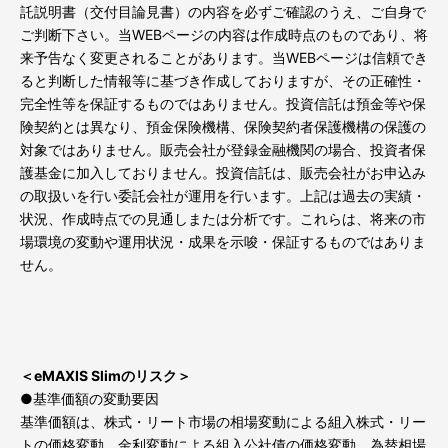
託説明書（交付目論見書）の内容を必ずご確認のうえ、ご自身で
ご判断下さい。当WEBページの内容は作成時点のものであり、将
来予告なく変更されることがあります。当WEBページは信頼でき
ると判断した情報等に基づき作成しておりますが、その正確性・
完全性等を保証するものではありません。投資信託は預金等や保
険契約とは異なり、預金保険機構、保険契約者保護機構の保護の
対象ではありません。販売会社が登録金融機関の場合、投資者保
護基金に加入しておりません。投資信託は、販売会社がお申込み
の取扱いを行い委託会社が運用を行います。上記は過去の実績・
状況、作成時点での見通しまたは分析です。これらは、将来の市
場環境の変動や運用状況・成果を示唆・保証するものではありま
せん。
＜eMAXIS Slimのリスク＞
●基準価額の変動要因
基準価額は、株式・リート市場の相場変動による組入株式・リー
トの価格変動、金利変動による組入公社債の価格変動、為替相場