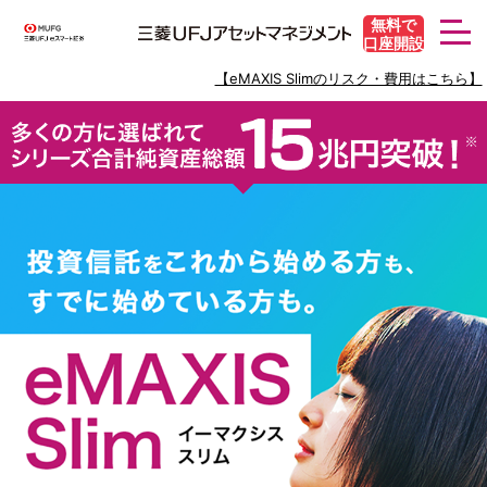
無料で
toggl
口座開設
navig
【eMAXIS Slimのリスク・費用はこちら】